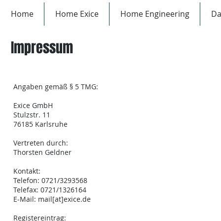
Home
Home Exice
Home Engineering
Da
Impressum
Angaben gemäß § 5 TMG:
Exice GmbH
Stulzstr. 11
76185 Karlsruhe
Vertreten durch:
Thorsten Geldner
Kontakt:
Telefon: 0721/3293568
Telefax: 0721/1326164
E-Mail: mail[at]exice.de
Registereintrag: